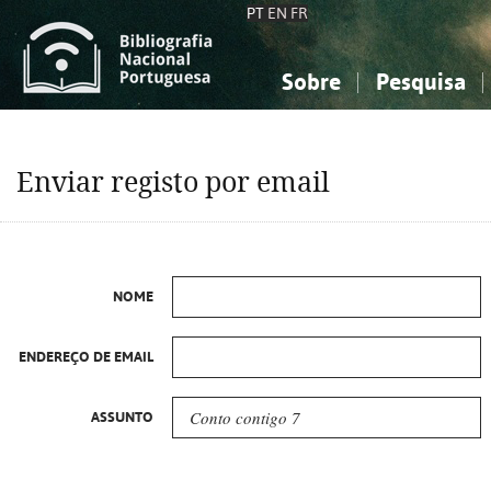
PT
EN
FR
Sobre
Pesquisa
Sobre a Bibliografia Nacional
Simples
Conhecimento, Informação...
Conhecimento, Informação...
Combinada
A
Enviar registo por email
Ciências sociais...
Ciências sociais...
Arte, desporto...
Arte, desporto...
NOME
ENDEREÇO DE EMAIL
ASSUNTO