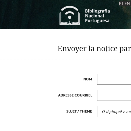
PT
EN
L
S
C
C
Envoyer la notice par
S
S
A
A
NOM
ADRESSE COURRIEL
SUJET / THÈME