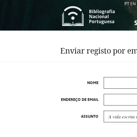
PT
EN
S
S
C
C
Enviar registo por em
C
C
A
A
NOME
ENDEREÇO DE EMAIL
ASSUNTO