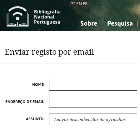
PT
EN
FR
Sobre
Pesquisa
Sobre a Bibliografia Nacional
Simples
Conhecimento, Informação...
Conhecimento, Informação...
Combinada
A
Enviar registo por email
Ciências sociais...
Ciências sociais...
Arte, desporto...
Arte, desporto...
NOME
ENDEREÇO DE EMAIL
ASSUNTO