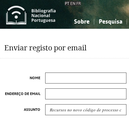
PT
EN
FR
Sobre
Pesquisa
Sobre a Bibliografia Nacional
Simples
Conhecimento, Informação...
Conhecimento, Informação...
Combinada
A
Enviar registo por email
Ciências sociais...
Ciências sociais...
Arte, desporto...
Arte, desporto...
NOME
ENDEREÇO DE EMAIL
ASSUNTO