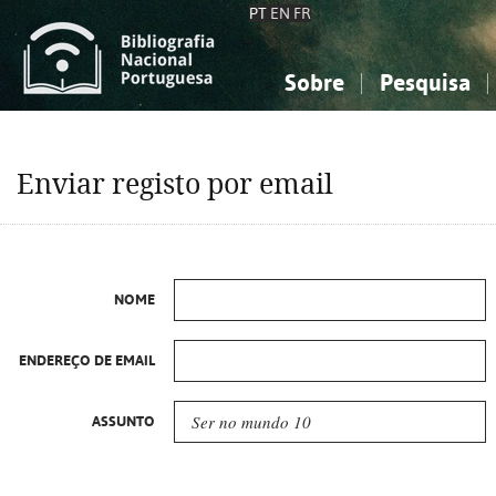
PT
EN
FR
Sobre
Pesquisa
Sobre a Bibliografia Nacional
Simples
Conhecimento, Informação...
Conhecimento, Informação...
Combinada
A
Enviar registo por email
Ciências sociais...
Ciências sociais...
Arte, desporto...
Arte, desporto...
NOME
ENDEREÇO DE EMAIL
ASSUNTO