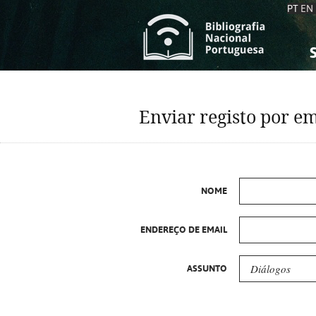
PT
EN
S
S
C
C
Enviar registo por em
C
C
A
A
NOME
ENDEREÇO DE EMAIL
ASSUNTO