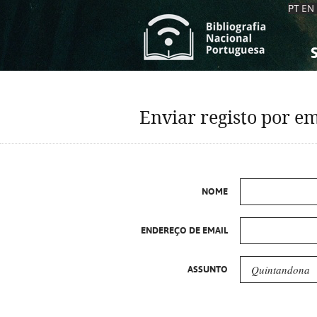
PT
EN
S
S
C
C
Enviar registo por em
C
C
A
A
NOME
ENDEREÇO DE EMAIL
ASSUNTO