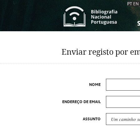
PT
EN
S
S
C
C
Enviar registo por em
C
C
A
A
NOME
ENDEREÇO DE EMAIL
ASSUNTO