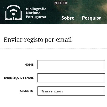
PT
EN
FR
Sobre
Pesquisa
Sobre a Bibliografia Nacional
Simples
Conhecimento, Informação...
Conhecimento, Informação...
Combinada
A
Enviar registo por email
Ciências sociais...
Ciências sociais...
Arte, desporto...
Arte, desporto...
NOME
ENDEREÇO DE EMAIL
ASSUNTO