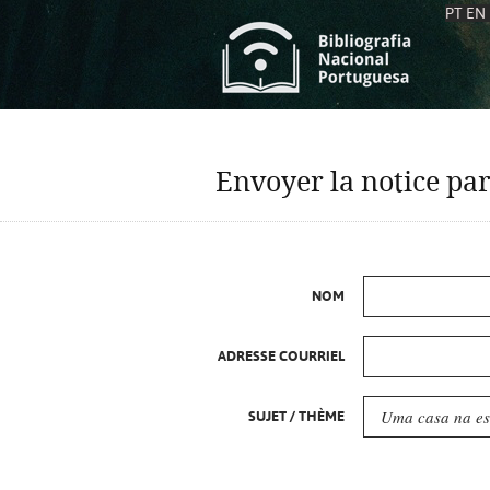
PT
EN
L
S
C
C
Envoyer la notice par
S
S
A
A
NOM
ADRESSE COURRIEL
SUJET / THÈME