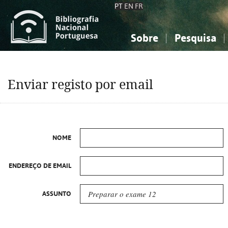
PT
EN
FR
Sobre
Pesquisa
Sobre a Bibliografia Nacional
Simples
Conhecimento, Informação...
Conhecimento, Informação...
Combinada
A
Enviar registo por email
Ciências sociais...
Ciências sociais...
Arte, desporto...
Arte, desporto...
NOME
ENDEREÇO DE EMAIL
ASSUNTO