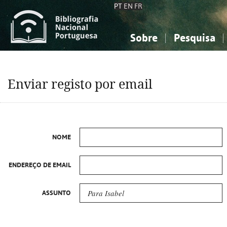
PT
EN
FR
Sobre
Pesquisa
Sobre a Bibliografia Nacional
Simples
Conhecimento, Informação...
Conhecimento, Informação...
Combinada
A
Enviar registo por email
Ciências sociais...
Ciências sociais...
Arte, desporto...
Arte, desporto...
NOME
ENDEREÇO DE EMAIL
ASSUNTO