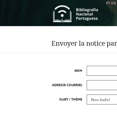
PT
EN
L
S
C
C
Envoyer la notice par
S
S
A
A
NOM
ADRESSE COURRIEL
SUJET / THÈME