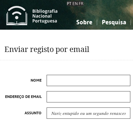
PT
EN
FR
Sobre
Pesquisa
Sobre a Bibliografia Nacional
Simples
Conhecimento, Informação...
Conhecimento, Informação...
Combinada
A
Enviar registo por email
Ciências sociais...
Ciências sociais...
Arte, desporto...
Arte, desporto...
NOME
ENDEREÇO DE EMAIL
ASSUNTO