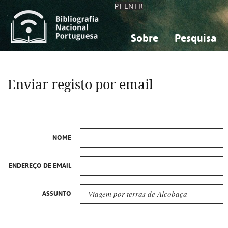
PT
EN
FR
Sobre
Pesquisa
Sobre a Bibliografia Nacional
Simples
Conhecimento, Informação...
Conhecimento, Informação...
Combinada
A
Enviar registo por email
Ciências sociais...
Ciências sociais...
Arte, desporto...
Arte, desporto...
NOME
ENDEREÇO DE EMAIL
ASSUNTO