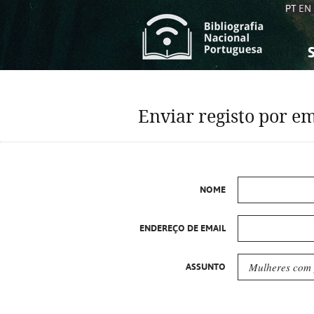
PT
EN
S
S
C
C
Enviar registo por em
C
C
A
A
NOME
ENDEREÇO DE EMAIL
ASSUNTO