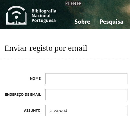
PT
EN
FR
Sobre
Pesquisa
Sobre a Bibliografia Nacional
Simples
Conhecimento, Informação...
Conhecimento, Informação...
Combinada
A
Enviar registo por email
Ciências sociais...
Ciências sociais...
Arte, desporto...
Arte, desporto...
NOME
ENDEREÇO DE EMAIL
ASSUNTO