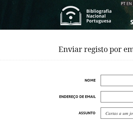
PT
EN
S
S
C
C
Enviar registo por em
C
C
A
A
NOME
ENDEREÇO DE EMAIL
ASSUNTO