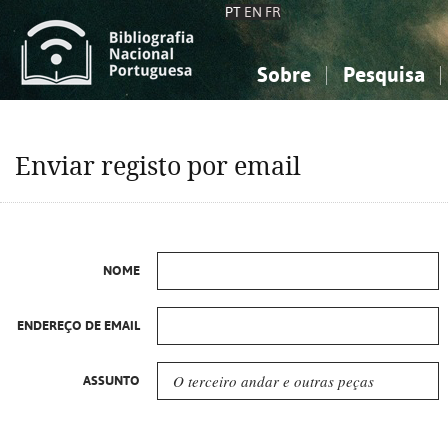
PT
EN
FR
Sobre
Pesquisa
Sobre a Bibliografia Nacional
Simples
Conhecimento, Informação...
Conhecimento, Informação...
Combinada
A
Enviar registo por email
Ciências sociais...
Ciências sociais...
Arte, desporto...
Arte, desporto...
NOME
ENDEREÇO DE EMAIL
ASSUNTO