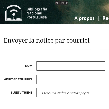
PT
EN
FR
A propos
Re
La Bibliographie Nationale
Simple
Connaissance, Information...
Connaissance, Information...
Avancée
Mes 
Envoyer la notice par courriel
Sciences sociales...
Sciences sociales...
Arts, sport...
Arts, sport...
NOM
ADRESSE COURRIEL
SUJET / THÈME