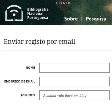
PT
EN
FR
Sobre
Pesquisa
Sobre a Bibliografia Nacional
Simples
Conhecimento, Informação...
Conhecimento, Informação...
Combinada
A
Enviar registo por email
Ciências sociais...
Ciências sociais...
Arte, desporto...
Arte, desporto...
NOME
ENDEREÇO DE EMAIL
ASSUNTO