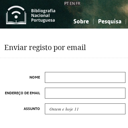
PT
EN
FR
Sobre
Pesquisa
Sobre a Bibliografia Nacional
Simples
Conhecimento, Informação...
Conhecimento, Informação...
Combinada
A
Enviar registo por email
Ciências sociais...
Ciências sociais...
Arte, desporto...
Arte, desporto...
NOME
ENDEREÇO DE EMAIL
ASSUNTO