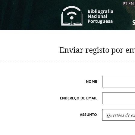
PT
EN
S
S
C
C
Enviar registo por em
C
C
A
A
NOME
ENDEREÇO DE EMAIL
ASSUNTO