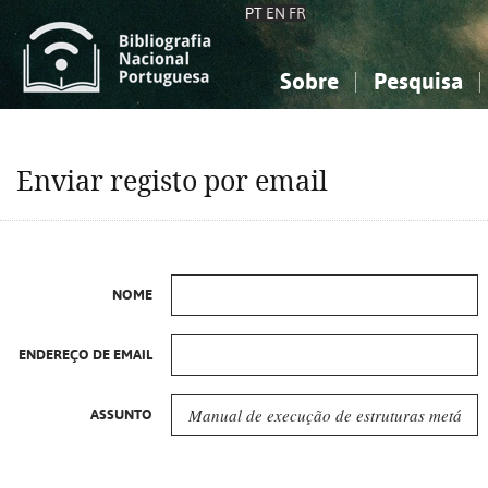
PT
EN
FR
Sobre
Pesquisa
Sobre a Bibliografia Nacional
Simples
Conhecimento, Informação...
Conhecimento, Informação...
Combinada
A
Enviar registo por email
Ciências sociais...
Ciências sociais...
Arte, desporto...
Arte, desporto...
NOME
ENDEREÇO DE EMAIL
ASSUNTO