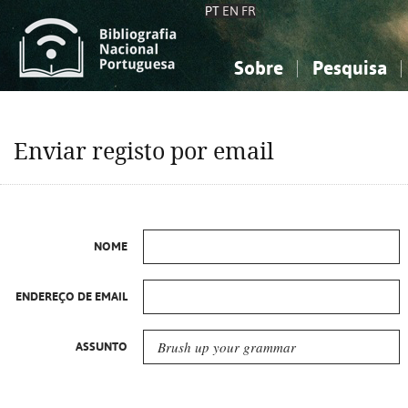
PT
EN
FR
Sobre
Pesquisa
Sobre a Bibliografia Nacional
Simples
Conhecimento, Informação...
Conhecimento, Informação...
Combinada
A
Enviar registo por email
Ciências sociais...
Ciências sociais...
Arte, desporto...
Arte, desporto...
NOME
ENDEREÇO DE EMAIL
ASSUNTO