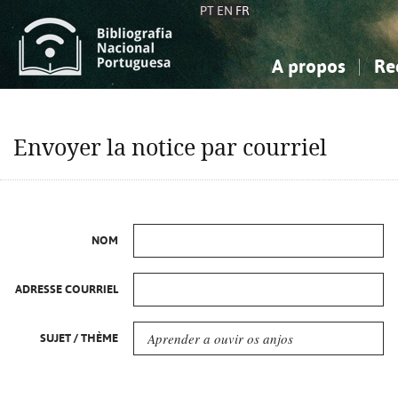
PT
EN
FR
A propos
Re
La Bibliographie Nationale
Simple
Connaissance, Information...
Connaissance, Information...
Avancée
Mes 
Envoyer la notice par courriel
Sciences sociales...
Sciences sociales...
Arts, sport...
Arts, sport...
NOM
ADRESSE COURRIEL
SUJET / THÈME