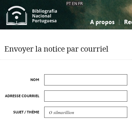
PT
EN
FR
A propos
Re
La Bibliographie Nationale
Simple
Connaissance, Information...
Connaissance, Information...
Avancée
Mes 
Envoyer la notice par courriel
Sciences sociales...
Sciences sociales...
Arts, sport...
Arts, sport...
NOM
ADRESSE COURRIEL
SUJET / THÈME