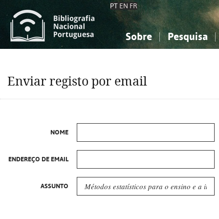
PT
EN
FR
Sobre
Pesquisa
Sobre a Bibliografia Nacional
Simples
Conhecimento, Informação...
Conhecimento, Informação...
Combinada
A
Enviar registo por email
Ciências sociais...
Ciências sociais...
Arte, desporto...
Arte, desporto...
NOME
ENDEREÇO DE EMAIL
ASSUNTO