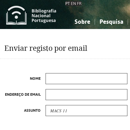
PT
EN
FR
Sobre
Pesquisa
Sobre a Bibliografia Nacional
Simples
Conhecimento, Informação...
Conhecimento, Informação...
Combinada
A
Enviar registo por email
Ciências sociais...
Ciências sociais...
Arte, desporto...
Arte, desporto...
NOME
ENDEREÇO DE EMAIL
ASSUNTO