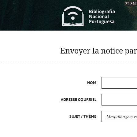
PT
EN
L
S
C
C
Envoyer la notice par
S
S
A
A
NOM
ADRESSE COURRIEL
SUJET / THÈME