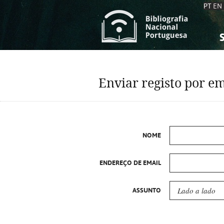
PT
EN
S
S
C
C
Enviar registo por em
C
C
A
A
NOME
ENDEREÇO DE EMAIL
ASSUNTO