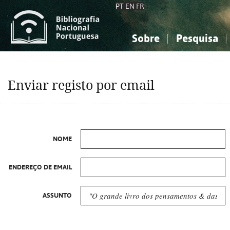
PT
EN
FR
Sobre
Pesquisa
Sobre a Bibliografia Nacional
Simples
Conhecimento, Informação...
Conhecimento, Informação...
Combinada
A
Enviar registo por email
Ciências sociais...
Ciências sociais...
Arte, desporto...
Arte, desporto...
NOME
ENDEREÇO DE EMAIL
ASSUNTO