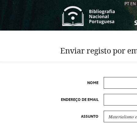
PT
EN
S
S
C
C
Enviar registo por em
C
C
A
A
NOME
ENDEREÇO DE EMAIL
ASSUNTO