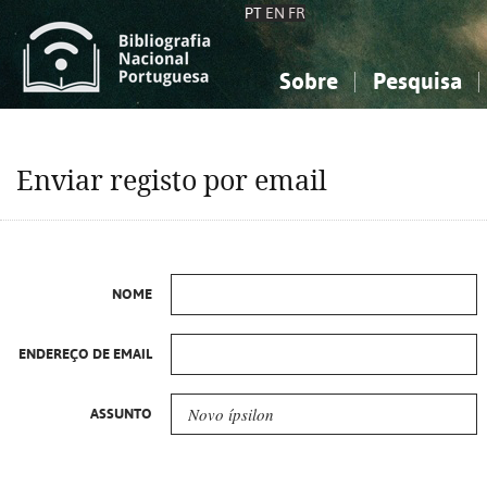
PT
EN
FR
Sobre
Pesquisa
Sobre a Bibliografia Nacional
Simples
Conhecimento, Informação...
Conhecimento, Informação...
Combinada
A
Enviar registo por email
Ciências sociais...
Ciências sociais...
Arte, desporto...
Arte, desporto...
NOME
ENDEREÇO DE EMAIL
ASSUNTO