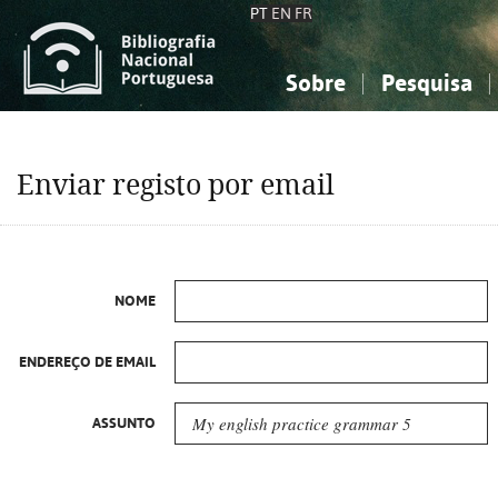
PT
EN
FR
Sobre
Pesquisa
Sobre a Bibliografia Nacional
Simples
Conhecimento, Informação...
Conhecimento, Informação...
Combinada
A
Enviar registo por email
Ciências sociais...
Ciências sociais...
Arte, desporto...
Arte, desporto...
NOME
ENDEREÇO DE EMAIL
ASSUNTO