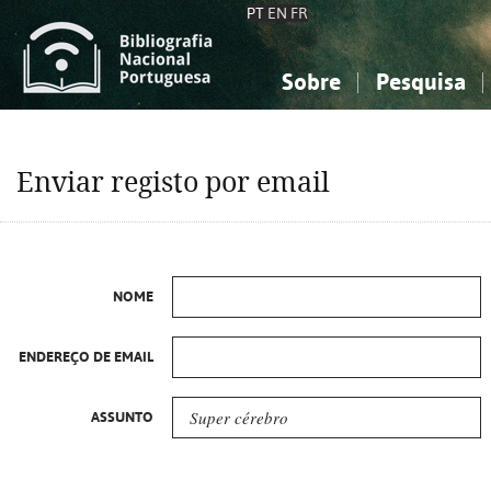
PT
EN
FR
Sobre
Pesquisa
Sobre a Bibliografia Nacional
Simples
Conhecimento, Informação...
Conhecimento, Informação...
Combinada
A
Enviar registo por email
Ciências sociais...
Ciências sociais...
Arte, desporto...
Arte, desporto...
NOME
ENDEREÇO DE EMAIL
ASSUNTO