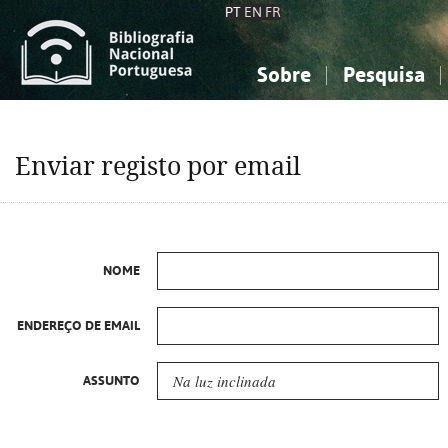
PT
EN
FR
Sobre
Pesquisa
Sobre a Bibliografia Nacional
Simples
Conhecimento, Informação...
Conhecimento, Informação...
Combinada
A
Enviar registo por email
Ciências sociais...
Ciências sociais...
Arte, desporto...
Arte, desporto...
NOME
ENDEREÇO DE EMAIL
ASSUNTO