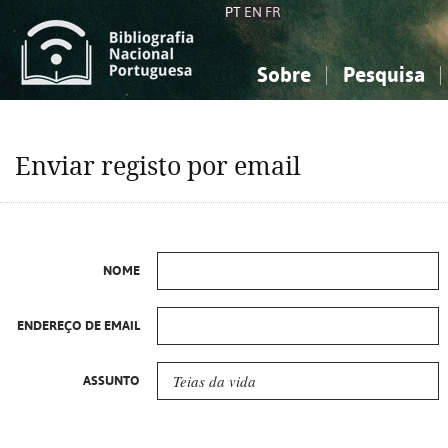
PT
EN
FR
Sobre
Pesquisa
Sobre a Bibliografia Nacional
Simples
Conhecimento, Informação...
Conhecimento, Informação...
Combinada
A
Enviar registo por email
Ciências sociais...
Ciências sociais...
Arte, desporto...
Arte, desporto...
NOME
ENDEREÇO DE EMAIL
ASSUNTO