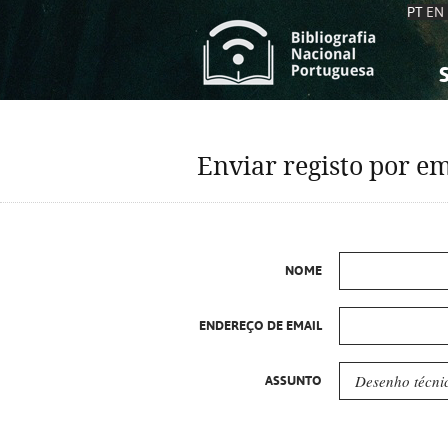
PT
EN
S
S
C
C
Enviar registo por em
C
C
A
A
NOME
ENDEREÇO DE EMAIL
ASSUNTO