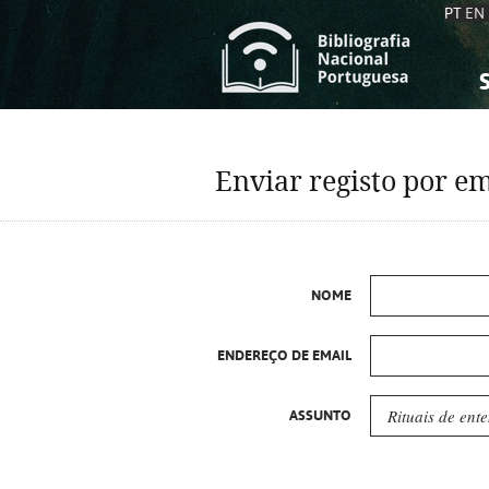
PT
EN
S
S
C
C
Enviar registo por em
C
C
A
A
NOME
ENDEREÇO DE EMAIL
ASSUNTO