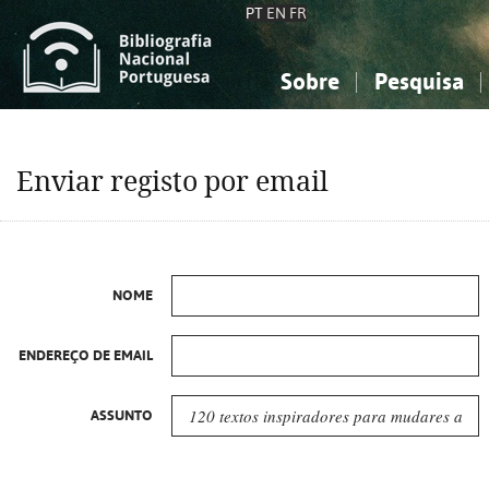
PT
EN
FR
Sobre
Pesquisa
Sobre a Bibliografia Nacional
Simples
Conhecimento, Informação...
Conhecimento, Informação...
Combinada
A
Enviar registo por email
Ciências sociais...
Ciências sociais...
Arte, desporto...
Arte, desporto...
NOME
ENDEREÇO DE EMAIL
ASSUNTO