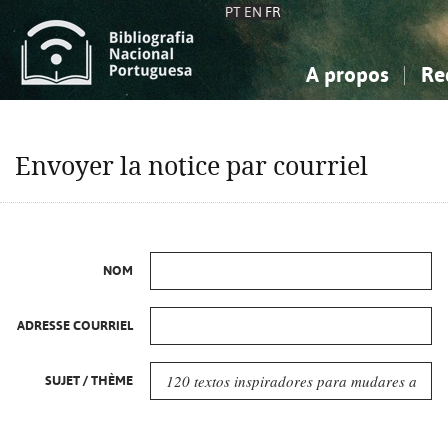
PT
EN
FR
A propos
Re
La Bibliographie Nationale
Simple
Connaissance, Information...
Connaissance, Information...
Avancée
Mes 
Envoyer la notice par courriel
Sciences sociales...
Sciences sociales...
Arts, sport...
Arts, sport...
NOM
ADRESSE COURRIEL
SUJET / THÈME