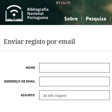
PT
EN
FR
Sobre
Pesquisa
Sobre a Bibliografia Nacional
Simples
Conhecimento, Informação...
Conhecimento, Informação...
Combinada
A
Enviar registo por email
Ciências sociais...
Ciências sociais...
Arte, desporto...
Arte, desporto...
NOME
ENDEREÇO DE EMAIL
ASSUNTO