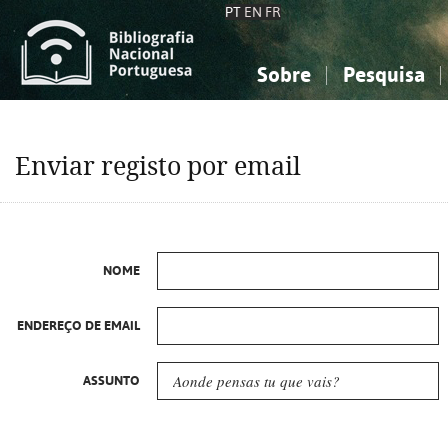
PT
EN
FR
Sobre
Pesquisa
Sobre a Bibliografia Nacional
Simples
Conhecimento, Informação...
Conhecimento, Informação...
Combinada
A
Enviar registo por email
Ciências sociais...
Ciências sociais...
Arte, desporto...
Arte, desporto...
NOME
ENDEREÇO DE EMAIL
ASSUNTO