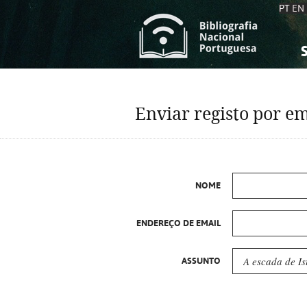
PT
EN
S
S
C
C
Enviar registo por em
C
C
A
A
NOME
ENDEREÇO DE EMAIL
ASSUNTO