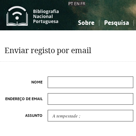
PT
EN
FR
Sobre
Pesquisa
Sobre a Bibliografia Nacional
Simples
Conhecimento, Informação...
Conhecimento, Informação...
Combinada
A
Enviar registo por email
Ciências sociais...
Ciências sociais...
Arte, desporto...
Arte, desporto...
NOME
ENDEREÇO DE EMAIL
ASSUNTO