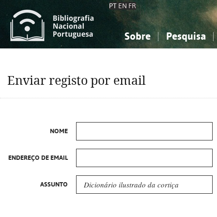
PT
EN
FR
Sobre
Pesquisa
Sobre a Bibliografia Nacional
Simples
Conhecimento, Informação...
Conhecimento, Informação...
Combinada
A
Enviar registo por email
Ciências sociais...
Ciências sociais...
Arte, desporto...
Arte, desporto...
NOME
ENDEREÇO DE EMAIL
ASSUNTO