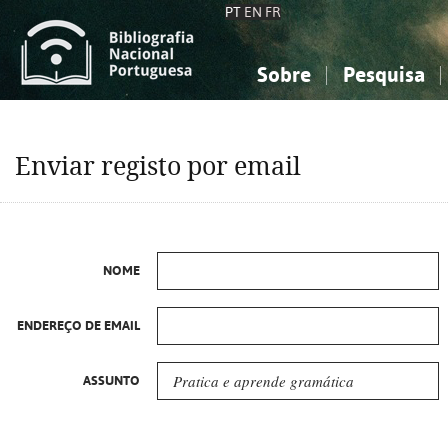
PT
EN
FR
Sobre
Pesquisa
Sobre a Bibliografia Nacional
Simples
Conhecimento, Informação...
Conhecimento, Informação...
Combinada
A
Enviar registo por email
Ciências sociais...
Ciências sociais...
Arte, desporto...
Arte, desporto...
NOME
ENDEREÇO DE EMAIL
ASSUNTO