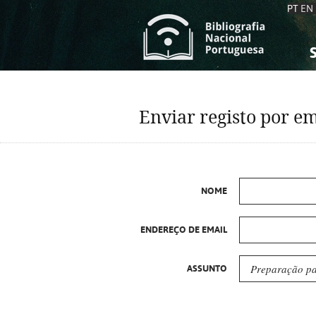
PT
EN
S
S
C
C
Enviar registo por em
C
C
A
A
NOME
ENDEREÇO DE EMAIL
ASSUNTO